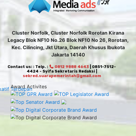
Cluster Norfolk, Cluster Norfolk Rorotan Kirana
Legacy Blok NF10 No.26 Blok NF10 No 26, Rorotan,
Kec. Cilincing, Jkt Utara, Daerah Khusus Ibukota
Jakarta 14140
Contact us: : Telp. :
0812 9888 4643
| 0851-7512-
4424 - Syifa Sekretaris Redaksi |
sekred.suarapemerintah@gmail.com
Award Activites