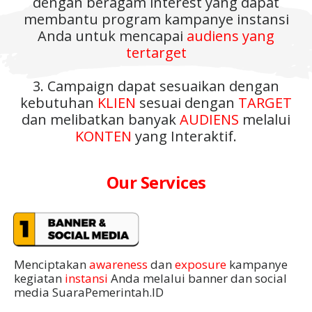
dengan beragam interest yang dapat
membantu program kampanye instansi
Anda untuk mencapai
audiens yang
tertarget
3. Campaign dapat sesuaikan dengan
kebutuhan
KLIEN
sesuai dengan
TARGET
dan melibatkan banyak
AUDIENS
melalui
KONTEN
yang Interaktif.
Our Services
Menciptakan
awareness
dan
exposure
kampanye
kegiatan
instansi
Anda melalui banner dan social
media SuaraPemerintah.ID