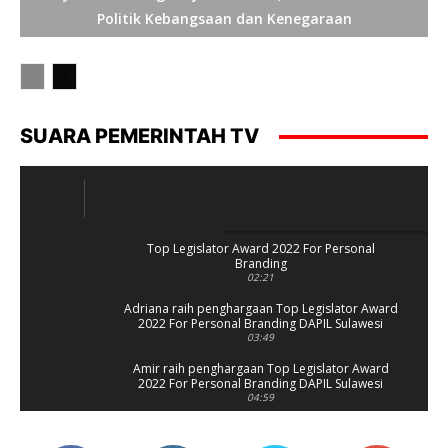
Politik Kebangsaan dan Kenegaraan
SUARA PEMERINTAH TV
Top Legislator Award 2022 For Personal
Branding
02:21
Adriana raih penghargaan Top Legislator Award
2022 For Personal Branding DAPIL Sulawesi
Utara.
03:49
Amir raih penghargaan Top Legislator Award
2022 For Personal Branding DAPIL Sulawesi
Selatan 1.
04:59
Ibas raih penghargaan Top Legislator Award
2022 For Personal Branding TOP 100 Legislator.