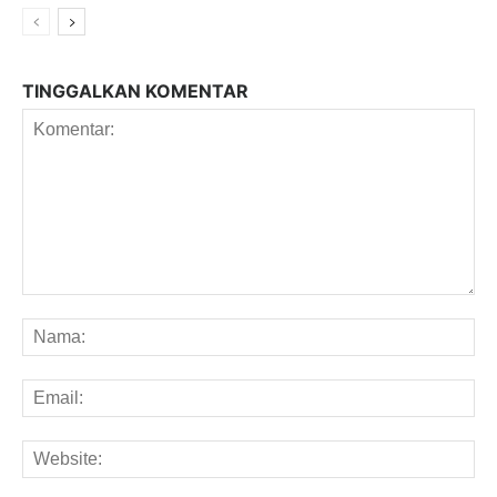
TINGGALKAN KOMENTAR
Komentar:
Na
Em
We