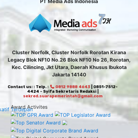
PT Media Ads Indonesia
Cluster Norfolk, Cluster Norfolk Rorotan Kirana
Legacy Blok NF10 No.26 Blok NF10 No 26, Rorotan,
Kec. Cilincing, Jkt Utara, Daerah Khusus Ibukota
Jakarta 14140
Contact us: : Telp. :
0812 9888 4643
| 0851-7512-
4424 - Syifa Sekretaris Redaksi |
sekred.suarapemerintah@gmail.com
Award Activites