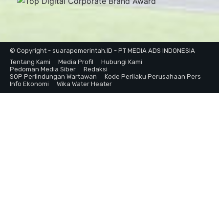
© Copyright - suarapemerintah.ID - PT MEDIA ADS INDONESIA
Tentang Kami
Media Profil
Hubungi Kami
Pedoman Media Siber
Redaksi
SOP Perlindungan Wartawan
Kode Perilaku Perusahaan Pers
Info Ekonomi
Wika Water Heater