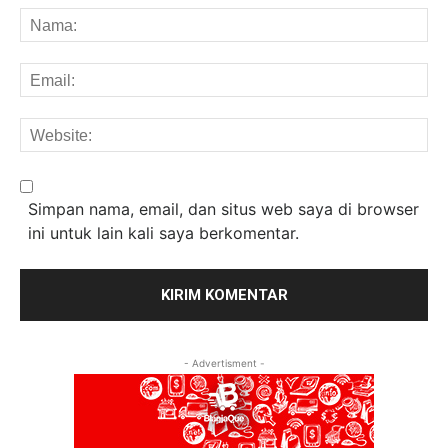
Na
Em
We
Simpan nama, email, dan situs web saya di browser
ini untuk lain kali saya berkomentar.
- Advertisment -