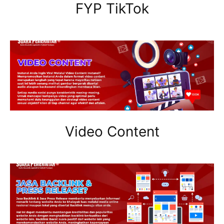
FYP TikTok
Video Content