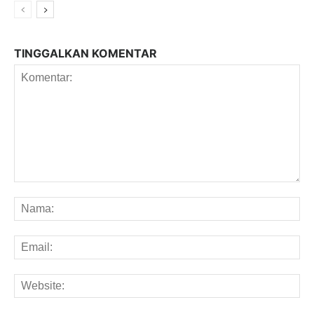
TINGGALKAN KOMENTAR
Komentar:
Na
Em
We