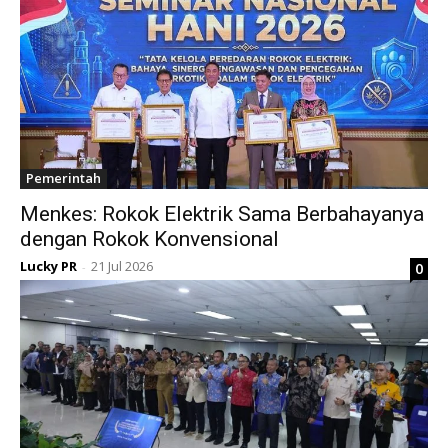
Pemerintah
Menkes: Rokok Elektrik Sama Berbahayanya
dengan Rokok Konvensional
Lucky PR
21 Jul 2026
0
-