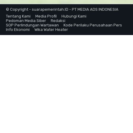
© Copyright - suarapemerintah.ID - PT MEDIA ADS INDONESIA
Tentang Kami
Media Profil
Hubungi Kami
Pedoman Media Siber
Redaksi
SOP Perlindungan Wartawan
Kode Perilaku Perusahaan Pers
Info Ekonomi
Wika Water Heater