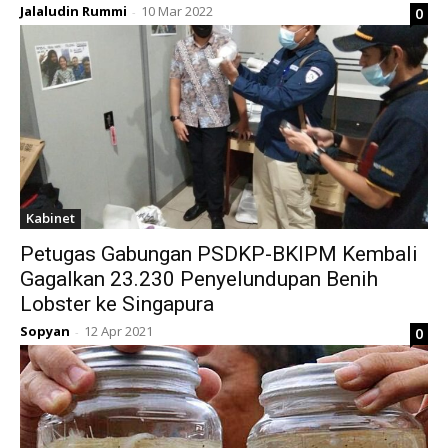
Jalaludin Rummi
10 Mar 2022
0
-
Kabinet
Petugas Gabungan PSDKP-BKIPM Kembali
Gagalkan 23.230 Penyelundupan Benih
Lobster ke Singapura
Sopyan
12 Apr 2021
0
-