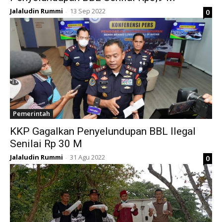
Jalaludin Rummi
13 Sep 2022
0
-
Pemerintah
KKP Gagalkan Penyelundupan BBL Ilegal
Senilai Rp 30 M
Jalaludin Rummi
31 Agu 2022
0
-