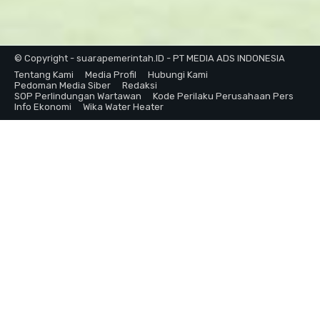
© Copyright - suarapemerintah.ID - PT MEDIA ADS INDONESIA
Tentang Kami
Media Profil
Hubungi Kami
Pedoman Media Siber
Redaksi
SOP Perlindungan Wartawan
Kode Perilaku Perusahaan Pers
Info Ekonomi
Wika Water Heater