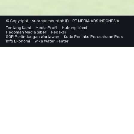
© Copyright - suarapemerintah.ID - PT MEDIA ADS INDONESIA
Tentang Kami
Media Profil
Hubungi Kami
Pedoman Media Siber
Redaksi
SOP Perlindungan Wartawan
Kode Perilaku Perusahaan Pers
Info Ekonomi
Wika Water Heater