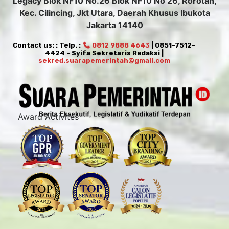
Legacy Blok NF10 No.26 Blok NF10 No 26, Rorotan,
Kec. Cilincing, Jkt Utara, Daerah Khusus Ibukota
Jakarta 14140
Contact us: : Telp. :
0812 9888 4643
| 0851-7512-
4424 - Syifa Sekretaris Redaksi |
sekred.suarapemerintah@gmail.com
Award Activites