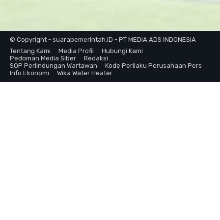
© Copyright - suarapemerintah.ID - PT MEDIA ADS INDONESIA
Tentang Kami
Media Profil
Hubungi Kami
Pedoman Media Siber
Redaksi
SOP Perlindungan Wartawan
Kode Perilaku Perusahaan Pers
Info Ekonomi
Wika Water Heater