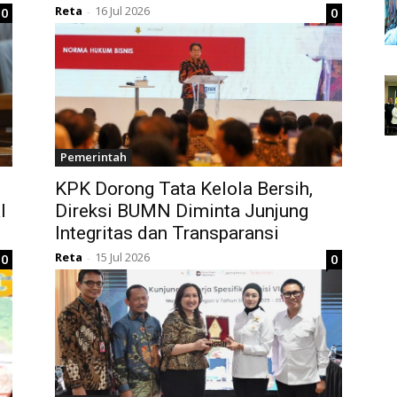
Reta
16 Jul 2026
0
0
-
Pemerintah
KPK Dorong Tata Kelola Bersih,
l
Direksi BUMN Diminta Junjung
Integritas dan Transparansi
Reta
15 Jul 2026
0
0
-