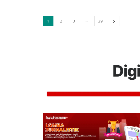
...
1
2
3
39
Dig