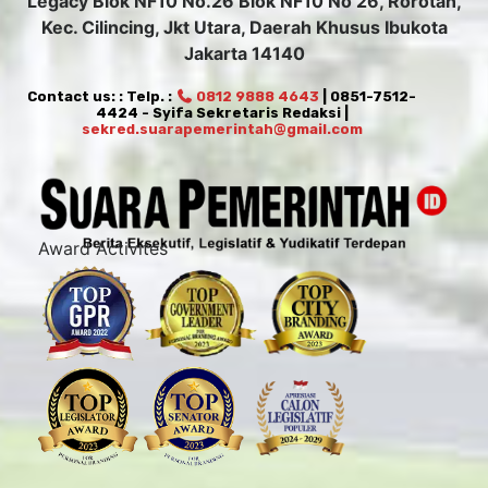
Legacy Blok NF10 No.26 Blok NF10 No 26, Rorotan,
Kec. Cilincing, Jkt Utara, Daerah Khusus Ibukota
Jakarta 14140
Contact us: : Telp. :
0812 9888 4643
| 0851-7512-
4424 - Syifa Sekretaris Redaksi |
sekred.suarapemerintah@gmail.com
Award Activites