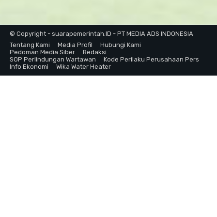
© Copyright - suarapemerintah.ID - PT MEDIA ADS INDONESIA
Tentang Kami
Media Profil
Hubungi Kami
Pedoman Media Siber
Redaksi
SOP Perlindungan Wartawan
Kode Perilaku Perusahaan Pers
Info Ekonomi
Wika Water Heater