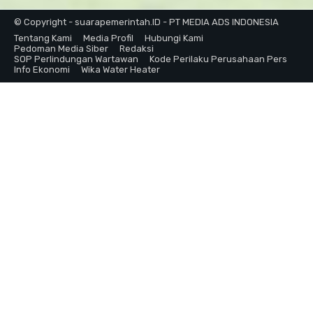
© Copyright - suarapemerintah.ID - PT MEDIA ADS INDONESIA
Tentang Kami
Media Profil
Hubungi Kami
Pedoman Media Siber
Redaksi
SOP Perlindungan Wartawan
Kode Perilaku Perusahaan Pers
Info Ekonomi
Wika Water Heater