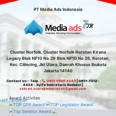
PT Media Ads Indonesia
Cluster Norfolk, Cluster Norfolk Rorotan Kirana
Legacy Blok NF10 No.26 Blok NF10 No 26, Rorotan,
Kec. Cilincing, Jkt Utara, Daerah Khusus Ibukota
Jakarta 14140
Contact us: : Telp. :
0812 9888 4643
| 0851-7512-
4424 - Syifa Sekretaris Redaksi |
sekred.suarapemerintah@gmail.com
Award Activites