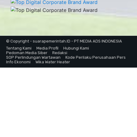
© Copyright - suarapemerintah.ID - PT MEDIA ADS INDONESIA
Tentang Kami
Media Profil
Hubungi Kami
Pedoman Media Siber
Redaksi
SOP Perlindungan Wartawan
Kode Perilaku Perusahaan Pers
Info Ekonomi
Wika Water Heater