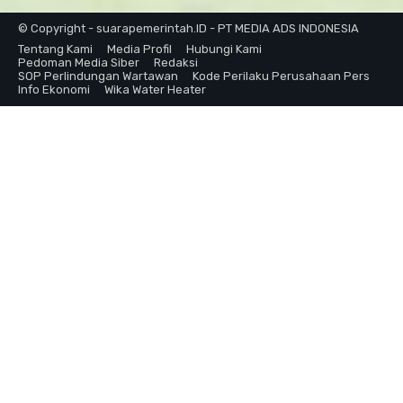
© Copyright - suarapemerintah.ID - PT MEDIA ADS INDONESIA
Tentang Kami
Media Profil
Hubungi Kami
Pedoman Media Siber
Redaksi
SOP Perlindungan Wartawan
Kode Perilaku Perusahaan Pers
Info Ekonomi
Wika Water Heater