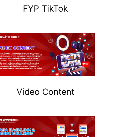
FYP TikTok
Video Content