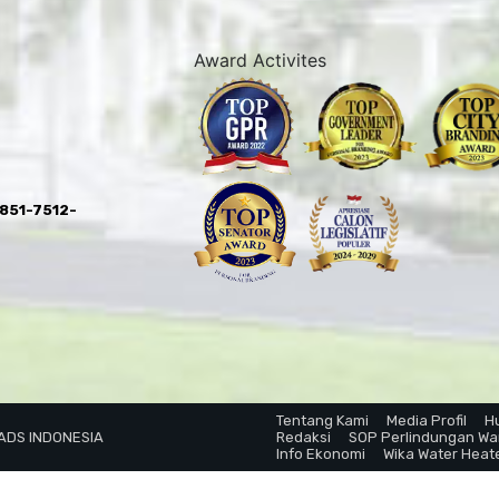
Award Activites
0851-7512-
Tentang Kami
Media Profil
H
 ADS INDONESIA
Redaksi
SOP Perlindungan W
Info Ekonomi
Wika Water Heat