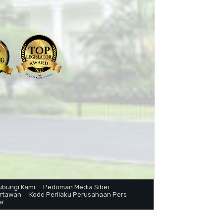
ubungi Kami
Pedoman Media Siber
artawan
Kode Perilaku Perusahaan Pers
er