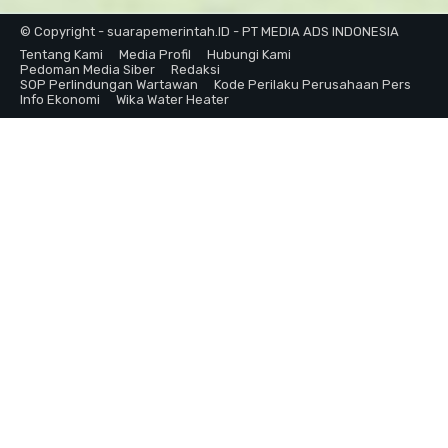
© Copyright - suarapemerintah.ID - PT MEDIA ADS INDONESIA
Tentang Kami
Media Profil
Hubungi Kami
Pedoman Media Siber
Redaksi
SOP Perlindungan Wartawan
Kode Perilaku Perusahaan Pers
Info Ekonomi
Wika Water Heater