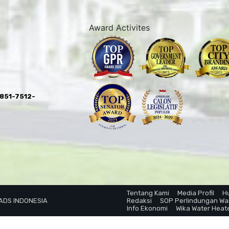
Award Activites
0851-7512-
Tentang Kami
Media Profil
H
 ADS INDONESIA
Redaksi
SOP Perlindungan W
Info Ekonomi
Wika Water Heat