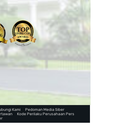
ubungi Kami
Pedoman Media Siber
artawan
Kode Perilaku Perusahaan Pers
er