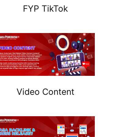
FYP TikTok
Video Content