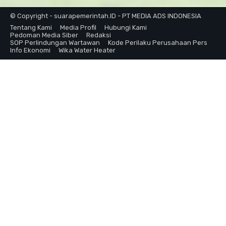
© Copyright - suarapemerintah.ID - PT MEDIA ADS INDONESIA
Tentang Kami
Media Profil
Hubungi Kami
Pedoman Media Siber
Redaksi
SOP Perlindungan Wartawan
Kode Perilaku Perusahaan Pers
Info Ekonomi
Wika Water Heater