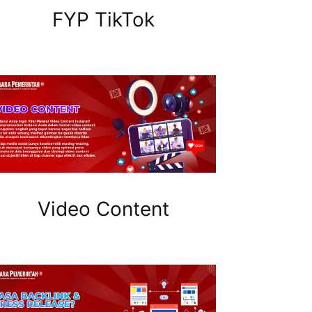
FYP TikTok
Video Content