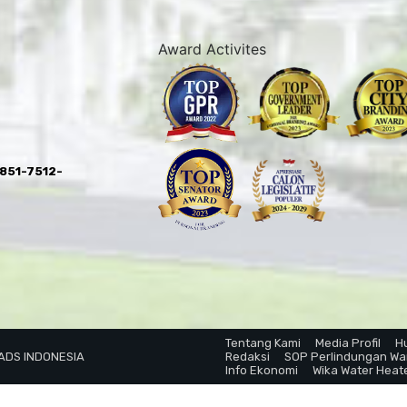
Award Activites
0851-7512-
Tentang Kami
Media Profil
H
 ADS INDONESIA
Redaksi
SOP Perlindungan W
Info Ekonomi
Wika Water Heat