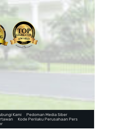
ubungi Kami
Pedoman Media Siber
artawan
Kode Perilaku Perusahaan Pers
er