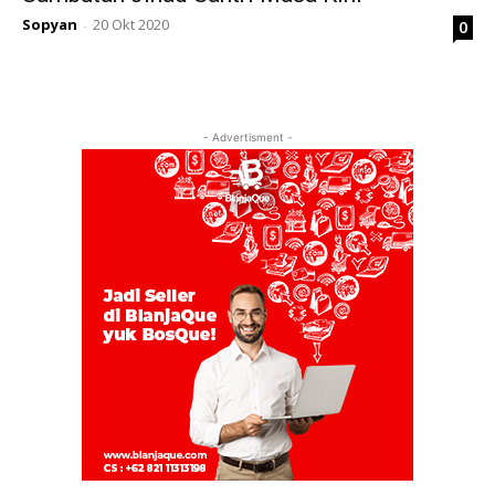
Sopyan
20 Okt 2020
0
-
- Advertisment -