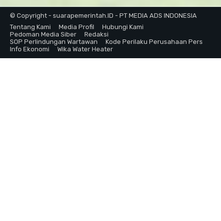
© Copyright - suarapemerintah.ID - PT MEDIA ADS INDONESIA
Tentang Kami
Media Profil
Hubungi Kami
Pedoman Media Siber
Redaksi
SOP Perlindungan Wartawan
Kode Perilaku Perusahaan Pers
Info Ekonomi
Wika Water Heater