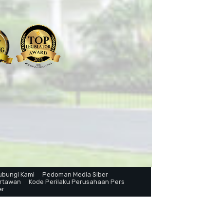
ubungi Kami
Pedoman Media Siber
artawan
Kode Perilaku Perusahaan Pers
er