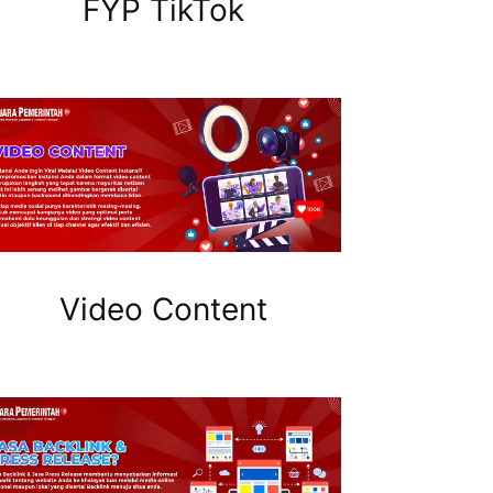
FYP TikTok
Video Content