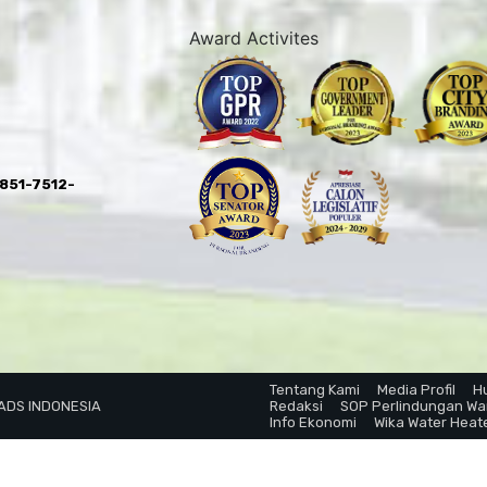
Award Activites
0851-7512-
Tentang Kami
Media Profil
H
 ADS INDONESIA
Redaksi
SOP Perlindungan W
Info Ekonomi
Wika Water Heat