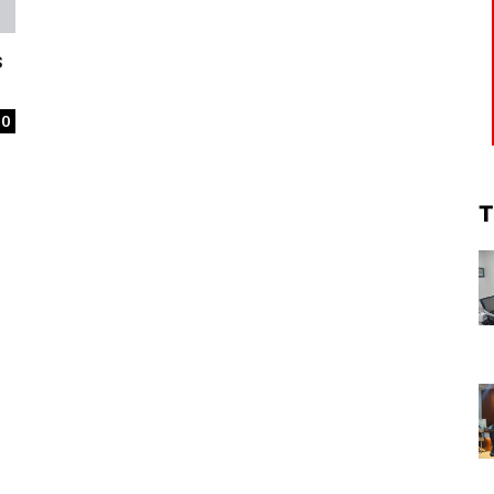
s
0
T