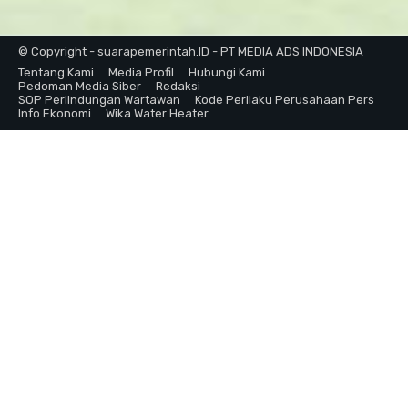
© Copyright - suarapemerintah.ID - PT MEDIA ADS INDONESIA
Tentang Kami
Media Profil
Hubungi Kami
Pedoman Media Siber
Redaksi
SOP Perlindungan Wartawan
Kode Perilaku Perusahaan Pers
Info Ekonomi
Wika Water Heater