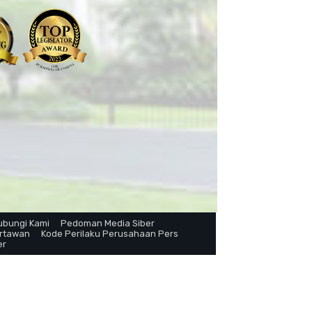
ubungi Kami
Pedoman Media Siber
artawan
Kode Perilaku Perusahaan Pers
er