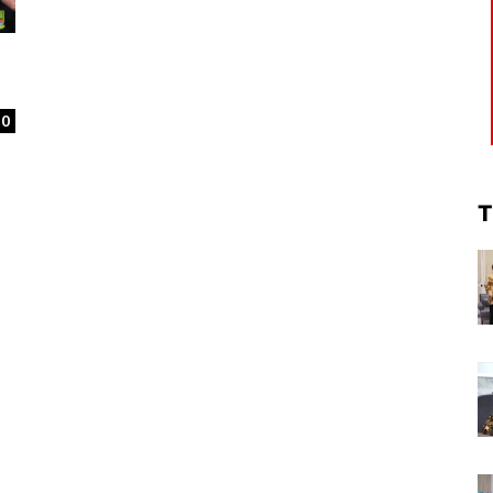
e
0
T