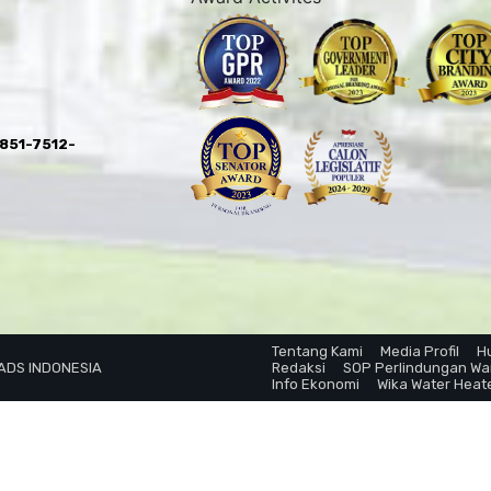
0851-7512-
Tentang Kami
Media Profil
H
 ADS INDONESIA
Redaksi
SOP Perlindungan W
Info Ekonomi
Wika Water Heat