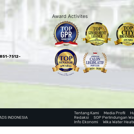
Award Activites
0851-7512-
Tentang Kami
Media Profil
H
 ADS INDONESIA
Redaksi
SOP Perlindungan W
Info Ekonomi
Wika Water Heat