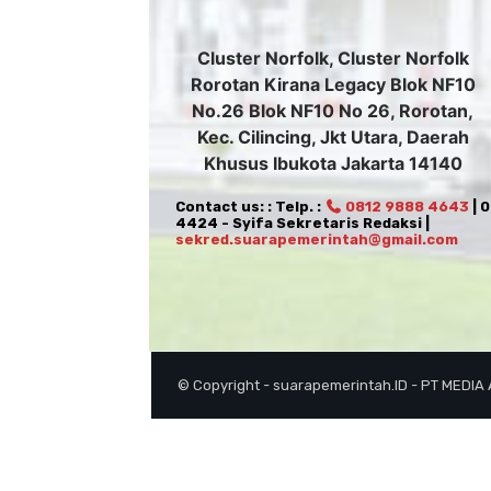
Cluster Norfolk, Cluster Norfolk
Rorotan Kirana Legacy Blok NF10
No.26 Blok NF10 No 26, Rorotan,
Kec. Cilincing, Jkt Utara, Daerah
Khusus Ibukota Jakarta 14140
Contact us: : Telp. :
0812 9888 4643
| 
4424 - Syifa Sekretaris Redaksi |
sekred.suarapemerintah@gmail.com
© Copyright - suarapemerintah.ID - PT MEDIA