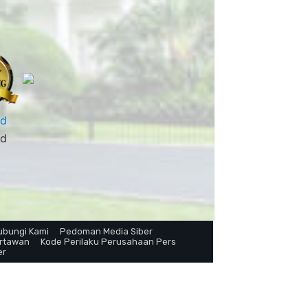
ubungi Kami
Pedoman Media Siber
artawan
Kode Perilaku Perusahaan Pers
er