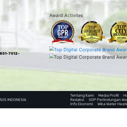
Award Activites
0851-7512-
Tentang Kami
Media Profil
H
 ADS INDONESIA
Redaksi
SOP Perlindungan W
Info Ekonomi
Wika Water Heat