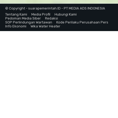
© Copyright - suarapemerintah.ID - PT MEDIA ADS INDONESIA
Tentang Kami
Media Profil
Hubungi Kami
Pedoman Media Siber
Redaksi
SOP Perlindungan Wartawan
Kode Perilaku Perusahaan Pers
Info Ekonomi
Wika Water Heater