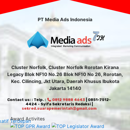
PT Media Ads Indonesia
Cluster Norfolk, Cluster Norfolk Rorotan Kirana
Legacy Blok NF10 No.26 Blok NF10 No 26, Rorotan,
Kec. Cilincing, Jkt Utara, Daerah Khusus Ibukota
Jakarta 14140
Contact us: : Telp. :
0812 9888 4643
| 0851-7512-
4424 - Syifa Sekretaris Redaksi |
sekred.suarapemerintah@gmail.com
Award Activites