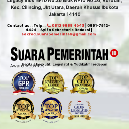
Legacy Blok NF10 No.26 Blok NF10 No 26, Rorotan,
Kec. Cilincing, Jkt Utara, Daerah Khusus Ibukota
Jakarta 14140
Contact us: : Telp. :
0812 9888 4643
| 0851-7512-
4424 - Syifa Sekretaris Redaksi |
sekred.suarapemerintah@gmail.com
Award Activites