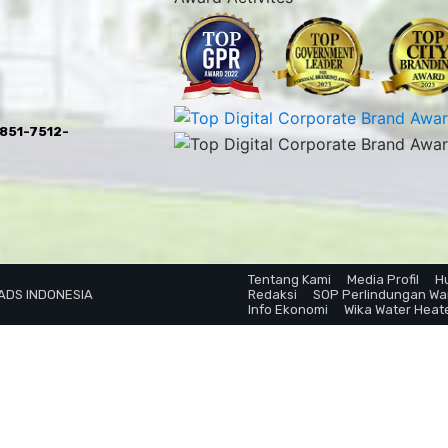
0851-7512-
Tentang Kami
Media Profil
H
 ADS INDONESIA
Redaksi
SOP Perlindungan W
Info Ekonomi
Wika Water Heat