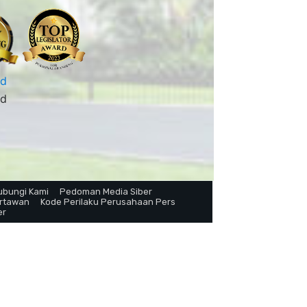
ubungi Kami
Pedoman Media Siber
artawan
Kode Perilaku Perusahaan Pers
er