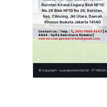
Rorotan Kirana Legacy Blok NF10
No.26 Blok NF10 No 26, Rorotan,
Kec. Cilincing, Jkt Utara, Daerah
Khusus Ibukota Jakarta 14140
Contact us: : Telp. :
0812 9888 4643
| 
4424 - Syifa Sekretaris Redaksi |
sekred.suarapemerintah@gmail.com
© Copyright - suarapemerintah.ID - PT MEDIA