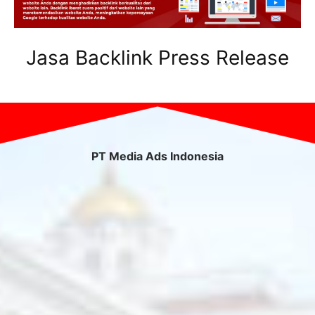
Jasa Backlink Press Release
PT Media Ads Indonesia
Cluster Norfolk, Cluster Norfolk Rorotan Kirana
Legacy Blok NF10 No.26 Blok NF10 No 26, Rorotan,
Kec. Cilincing, Jkt Utara, Daerah Khusus Ibukota