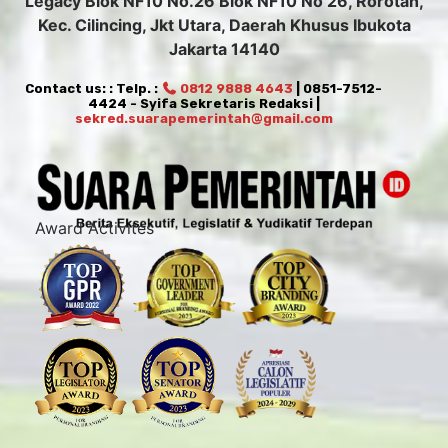
Legacy Blok NF10 No.26 Blok NF10 No 26, Rorotan,
Kec. Cilincing, Jkt Utara, Daerah Khusus Ibukota
Jakarta 14140
Contact us: : Telp. :
0812 9888 4643
| 0851-7512-
4424 - Syifa Sekretaris Redaksi |
sekred.suarapemerintah@gmail.com
Award Activites