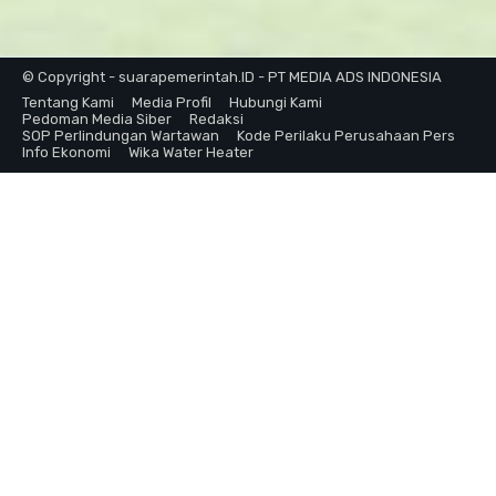
© Copyright - suarapemerintah.ID - PT MEDIA ADS INDONESIA
Tentang Kami
Media Profil
Hubungi Kami
Pedoman Media Siber
Redaksi
SOP Perlindungan Wartawan
Kode Perilaku Perusahaan Pers
Info Ekonomi
Wika Water Heater