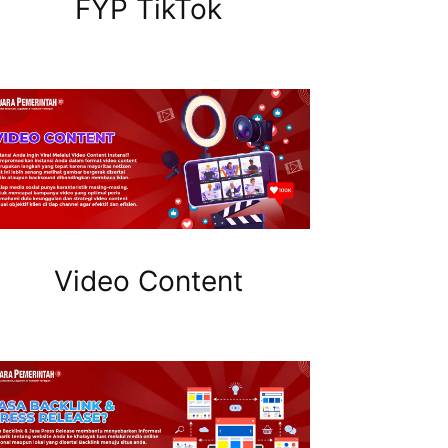
FYP TikTok
Video Content