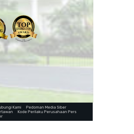
ubungi Kami
Pedoman Media Siber
artawan
Kode Perilaku Perusahaan Pers
er