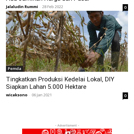
Jalaludin Rummi
28 Feb 2022
0
-
Pemda
Tingkatkan Produksi Kedelai Lokal, DIY
Siapkan Lahan 5.000 Hektare
wicaksono
06 Jan 2021
0
-
- Advertisment -