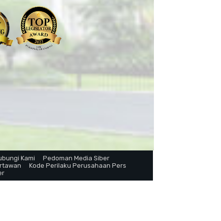
ubungi Kami
Pedoman Media Siber
artawan
Kode Perilaku Perusahaan Pers
er