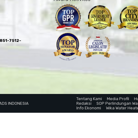
0851-7512-
Tentang Kami
Media Profil
H
 ADS INDONESIA
Redaksi
SOP Perlindungan W
Info Ekonomi
Wika Water Heat