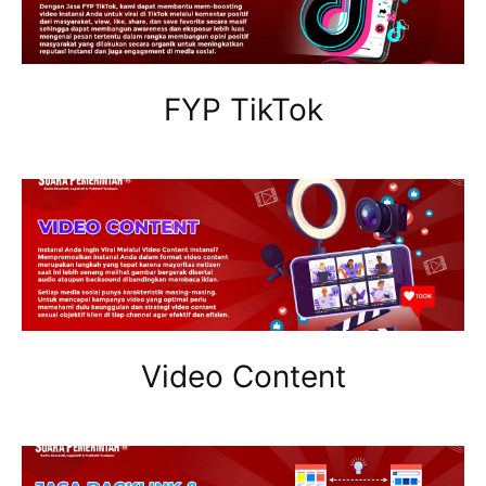
FYP TikTok
Video Content