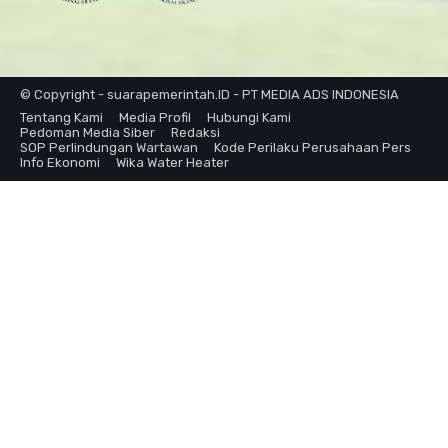
© Copyright - suarapemerintah.ID - PT MEDIA ADS INDONESIA
Tentang Kami
Media Profil
Hubungi Kami
Pedoman Media Siber
Redaksi
SOP Perlindungan Wartawan
Kode Perilaku Perusahaan Pers
Info Ekonomi
Wika Water Heater