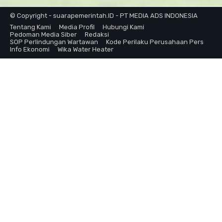
© Copyright - suarapemerintah.ID - PT MEDIA ADS INDONESIA
Tentang Kami
Media Profil
Hubungi Kami
Pedoman Media Siber
Redaksi
SOP Perlindungan Wartawan
Kode Perilaku Perusahaan Pers
Info Ekonomi
Wika Water Heater