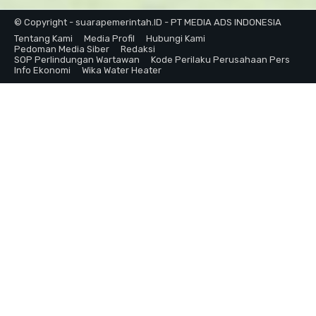
© Copyright - suarapemerintah.ID - PT MEDIA ADS INDONESIA
Tentang Kami
Media Profil
Hubungi Kami
Pedoman Media Siber
Redaksi
SOP Perlindungan Wartawan
Kode Perilaku Perusahaan Pers
Info Ekonomi
Wika Water Heater