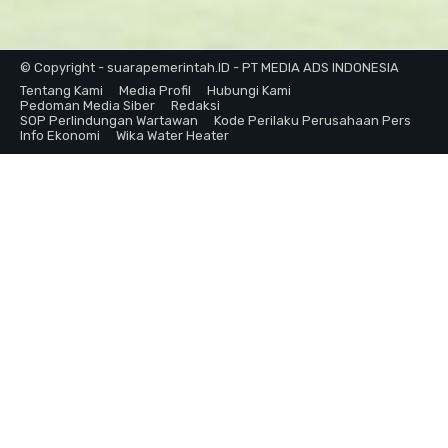
© Copyright - suarapemerintah.ID - PT MEDIA ADS INDONESIA
Tentang Kami
Media Profil
Hubungi Kami
Pedoman Media Siber
Redaksi
SOP Perlindungan Wartawan
Kode Perilaku Perusahaan Pers
Info Ekonomi
Wika Water Heater