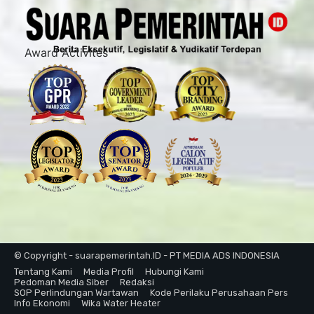
Award Activites
© Copyright - suarapemerintah.ID - PT MEDIA ADS INDONESIA
Tentang Kami
Media Profil
Hubungi Kami
Pedoman Media Siber
Redaksi
SOP Perlindungan Wartawan
Kode Perilaku Perusahaan Pers
Info Ekonomi
Wika Water Heater