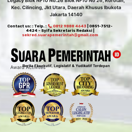
Legacy Blok NF10 No.26 Blok NF10 No 26, Rorotan,
Kec. Cilincing, Jkt Utara, Daerah Khusus Ibukota
Jakarta 14140
Contact us: : Telp. :
0812 9888 4643
| 0851-7512-
4424 - Syifa Sekretaris Redaksi |
sekred.suarapemerintah@gmail.com
Award Activites