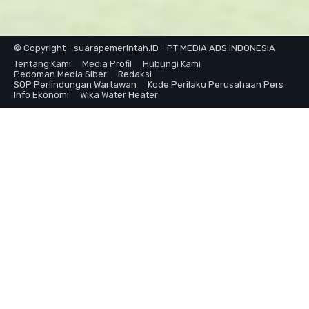
© Copyright - suarapemerintah.ID - PT MEDIA ADS INDONESIA
Tentang Kami
Media Profil
Hubungi Kami
Pedoman Media Siber
Redaksi
SOP Perlindungan Wartawan
Kode Perilaku Perusahaan Pers
Info Ekonomi
Wika Water Heater