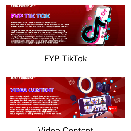
FYP TikTok
Video Content