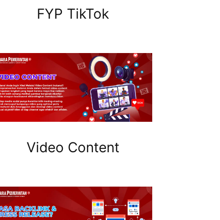
FYP TikTok
Video Content