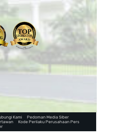
ubungi Kami
Pedoman Media Siber
artawan
Kode Perilaku Perusahaan Pers
er