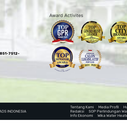
Award Activites
0851-7512-
Tentang Kami
Media Profil
H
 ADS INDONESIA
Redaksi
SOP Perlindungan W
Info Ekonomi
Wika Water Heat