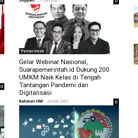
Sopyan
17 Jun 2021
0
0
-
Pemerintah
Gelar Webinar Nasional,
Suarapemerintah.id Dukung 200
UMKM Naik Kelas di Tengah
Tantangan Pandemi dan
0
Digitalisasi
Rahmat HM
20 Feb 2021
0
-