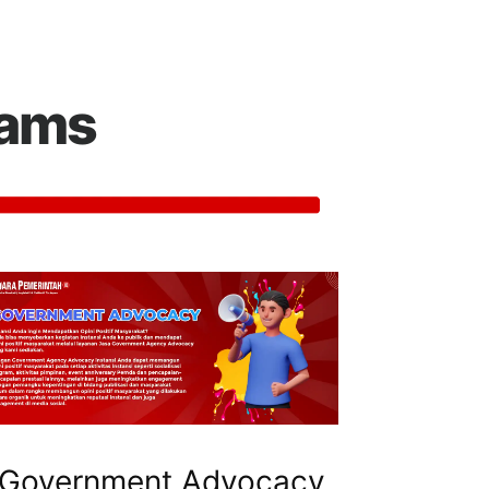
rams
Government Advocacy