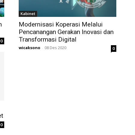
Kabinet
n
Modernisasi Koperasi Melalui
Pencanangan Gerakan Inovasi dan
Transformasi Digital
0
wicaksono
08 Des 2020
0
-
et
0