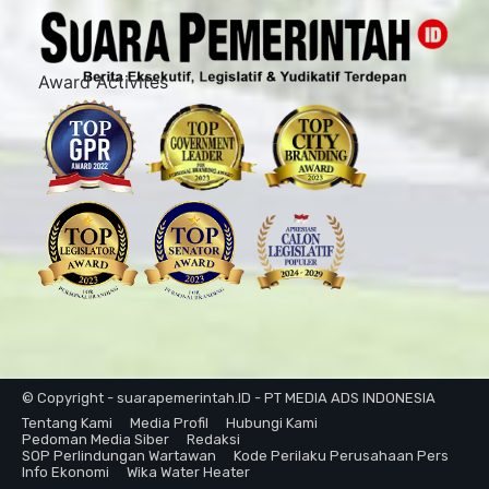
Award Activites
© Copyright - suarapemerintah.ID - PT MEDIA ADS INDONESIA
Tentang Kami
Media Profil
Hubungi Kami
Pedoman Media Siber
Redaksi
SOP Perlindungan Wartawan
Kode Perilaku Perusahaan Pers
Info Ekonomi
Wika Water Heater