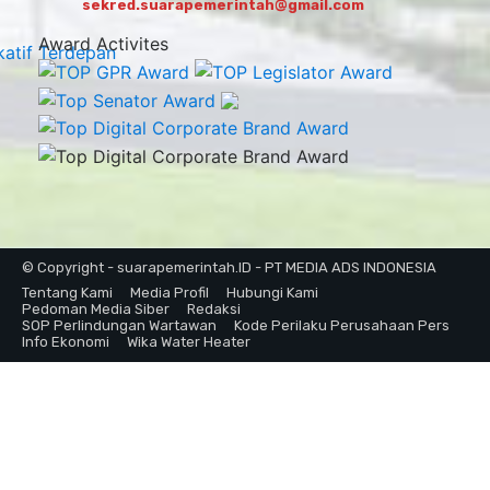
sekred.suarapemerintah@gmail.com
Award Activites
© Copyright - suarapemerintah.ID - PT MEDIA ADS INDONESIA
Tentang Kami
Media Profil
Hubungi Kami
Pedoman Media Siber
Redaksi
SOP Perlindungan Wartawan
Kode Perilaku Perusahaan Pers
Info Ekonomi
Wika Water Heater