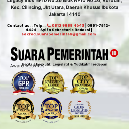
Legacy Blok NF10 No.26 Blok NF10 No 26, Rorotan,
Kec. Cilincing, Jkt Utara, Daerah Khusus Ibukota
Jakarta 14140
Contact us: : Telp. :
0812 9888 4643
| 0851-7512-
4424 - Syifa Sekretaris Redaksi |
sekred.suarapemerintah@gmail.com
Award Activites